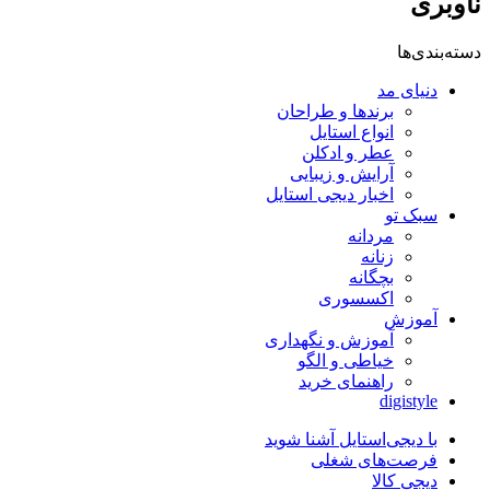
ناوبری
دسته‌بندی‌ها
دنیای مد
برندها و طراحان
انواع استایل
عطر و ادکلن
آرایش و زیبایی
اخبار دیجی استایل
سبک تو
مردانه
زنانه
بچگانه
اکسسوری
آموزش
آموزش و نگهداری
خیاطی و الگو
راهنمای خرید
digistyle
با دیجی‌استایل آشنا شوید
فرصت‌های شغلی
دیجی کالا