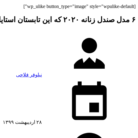
[wp_ulike button_type="image" style="wpulike-default"]
۶ مدل صندل زنانه ۲۰۲۰ که این تابستان استایل شما را زیر و رو می‌کنند!
نیلوفر فلاحی
۲۸ اردیبهشت ۱۳۹۹