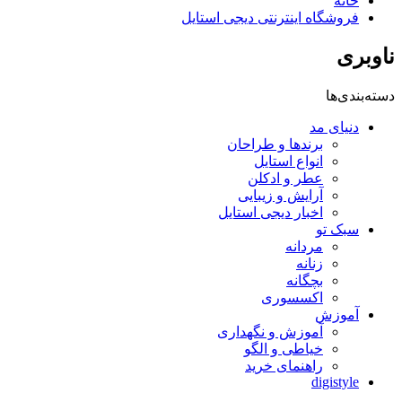
خانه
فروشگاه اینترنتی دیجی استایل
ناوبری
دسته‌بندی‌ها
دنیای مد
برندها و طراحان
انواع استایل
عطر و ادکلن
آرایش و زیبایی
اخبار دیجی استایل
سبک تو
مردانه
زنانه
بچگانه
اکسسوری
آموزش
آموزش و نگهداری
خیاطی و الگو
راهنمای خرید
digistyle