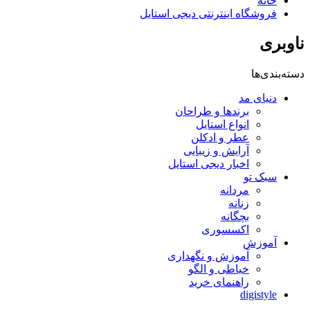
خانه
فروشگاه اینترنتی دیجی استایل
ناوبری
دسته‌بندی‌ها
دنیای مد
برندها و طراحان
انواع استایل
عطر و ادکلن
آرایش و زیبایی
اخبار دیجی استایل
سبک تو
مردانه
زنانه
بچگانه
اکسسوری
آموزش
آموزش و نگهداری
خیاطی و الگو
راهنمای خرید
digistyle