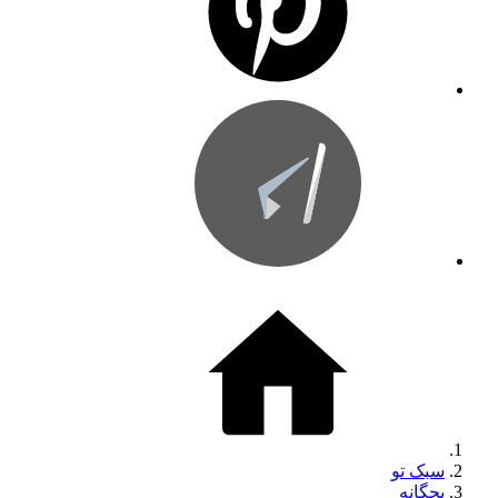
سبک تو
بچگانه