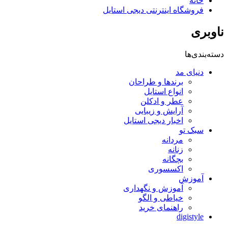
خانه
فروشگاه اینترنتی دیجی استایل
ناوبری
دسته‌بندی‌ها
دنیای مد
برندها و طراحان
انواع استایل
عطر و ادکلن
آرایش و زیبایی
اخبار دیجی استایل
سبک تو
مردانه
زنانه
بچگانه
اکسسوری
آموزش
آموزش و نگهداری
خیاطی و الگو
راهنمای خرید
digistyle