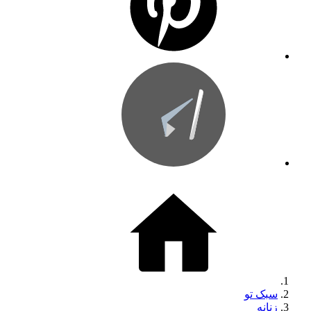
سبک تو
زنانه