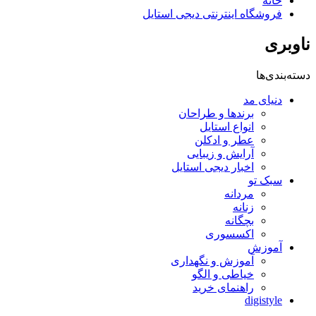
خانه
فروشگاه اینترنتی دیجی استایل
ناوبری
دسته‌بندی‌ها
دنیای مد
برندها و طراحان
انواع استایل
عطر و ادکلن
آرایش و زیبایی
اخبار دیجی استایل
سبک تو
مردانه
زنانه
بچگانه
اکسسوری
آموزش
آموزش و نگهداری
خیاطی و الگو
راهنمای خرید
digistyle