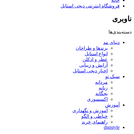
خانه
فروشگاه اینترنتی دیجی استایل
ناوبری
دسته‌بندی‌ها
دنیای مد
برندها و طراحان
انواع استایل
عطر و ادکلن
آرایش و زیبایی
اخبار دیجی استایل
سبک تو
مردانه
زنانه
بچگانه
اکسسوری
آموزش
آموزش و نگهداری
خیاطی و الگو
راهنمای خرید
digistyle