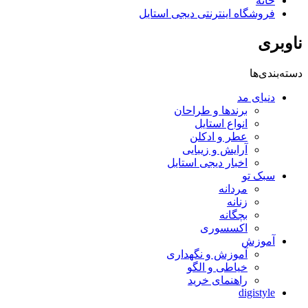
خانه
فروشگاه اینترنتی دیجی استایل
ناوبری
دسته‌بندی‌ها
دنیای مد
برندها و طراحان
انواع استایل
عطر و ادکلن
آرایش و زیبایی
اخبار دیجی استایل
سبک تو
مردانه
زنانه
بچگانه
اکسسوری
آموزش
آموزش و نگهداری
خیاطی و الگو
راهنمای خرید
digistyle