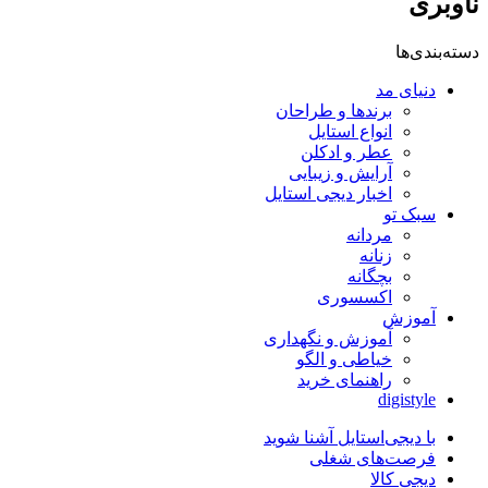
ناوبری
دسته‌بندی‌ها
دنیای مد
برندها و طراحان
انواع استایل
عطر و ادکلن
آرایش و زیبایی
اخبار دیجی استایل
سبک تو
مردانه
زنانه
بچگانه
اکسسوری
آموزش
آموزش و نگهداری
خیاطی و الگو
راهنمای خرید
digistyle
با دیجی‌استایل آشنا شوید
فرصت‌های شغلی
دیجی کالا