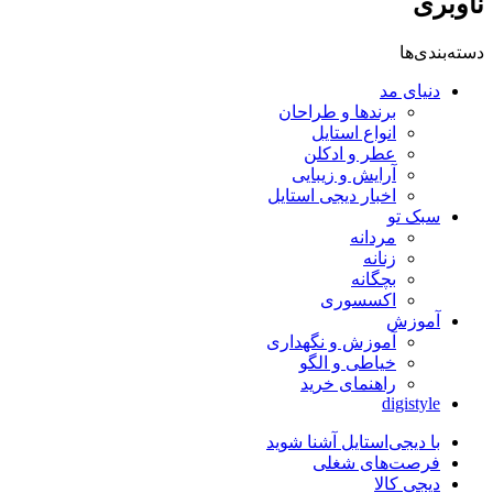
ناوبری
دسته‌بندی‌ها
دنیای مد
برندها و طراحان
انواع استایل
عطر و ادکلن
آرایش و زیبایی
اخبار دیجی استایل
سبک تو
مردانه
زنانه
بچگانه
اکسسوری
آموزش
آموزش و نگهداری
خیاطی و الگو
راهنمای خرید
digistyle
با دیجی‌استایل آشنا شوید
فرصت‌های شغلی
دیجی کالا