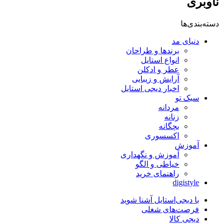
ناوبری
دسته‌بندی‌ها
دنیای مد
برندها و طراحان
انواع استایل
عطر و ادکلن
آرایش و زیبایی
اخبار دیجی استایل
سبک تو
مردانه
زنانه
بچگانه
اکسسوری
آموزش
آموزش و نگهداری
خیاطی و الگو
راهنمای خرید
digistyle
با دیجی‌استایل آشنا شوید
فرصت‌های شغلی
دیجی کالا