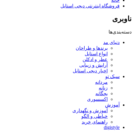
خانه
فروشگاه اینترنتی دیجی استایل
ناوبری
دسته‌بندی‌ها
دنیای مد
برندها و طراحان
انواع استایل
عطر و ادکلن
آرایش و زیبایی
اخبار دیجی استایل
سبک تو
مردانه
زنانه
بچگانه
اکسسوری
آموزش
آموزش و نگهداری
خیاطی و الگو
راهنمای خرید
digistyle