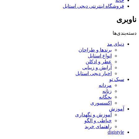
خانه
فروشگاه اینترنتی دیجی استایل
ناوبری
دسته‌بندی‌ها
دنیای مد
برندها و طراحان
انواع استایل
عطر و ادکلن
آرایش و زیبایی
اخبار دیجی استایل
سبک تو
مردانه
زنانه
بچگانه
اکسسوری
آموزش
آموزش و نگهداری
خیاطی و الگو
راهنمای خرید
digistyle