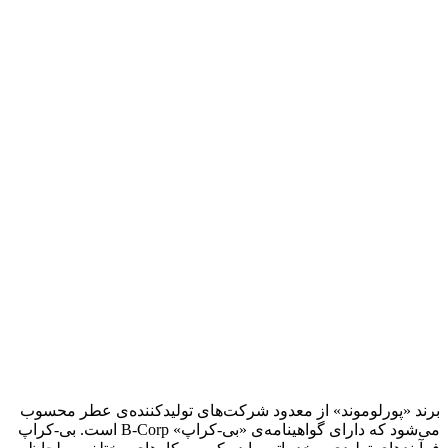
برند «پورلوموند» از معدود شرکت‌های تولید‌کننده‌ی عطر محسوب
می‌شود که دارای گواهینامه‌ی «بی-کراپ» B-Corp است. بی-کراپ