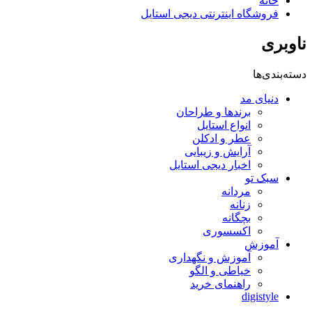
خانه
فروشگاه اینترنتی دیجی استایل
ناوبری
دسته‌بندی‌ها
دنیای مد
برندها و طراحان
انواع استایل
عطر و ادکلن
آرایش و زیبایی
اخبار دیجی استایل
سبک تو
مردانه
زنانه
بچگانه
اکسسوری
آموزش
آموزش و نگهداری
خیاطی و الگو
راهنمای خرید
digistyle