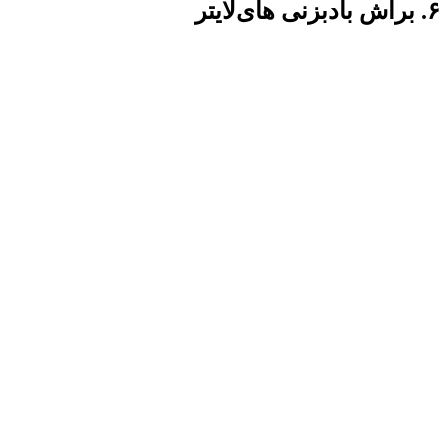
۶. براش بادبزنی های‌لایتر