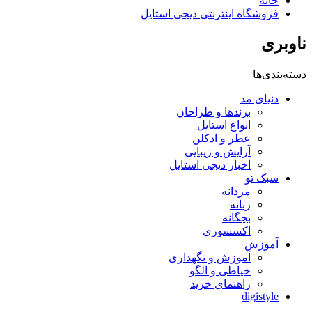
خانه
فروشگاه اینترنتی دیجی استایل
ناوبری
دسته‌بندی‌ها
دنیای مد
برندها و طراحان
انواع استایل
عطر و ادکلن
آرایش و زیبایی
اخبار دیجی استایل
سبک تو
مردانه
زنانه
بچگانه
اکسسوری
آموزش
آموزش و نگهداری
خیاطی و الگو
راهنمای خرید
digistyle