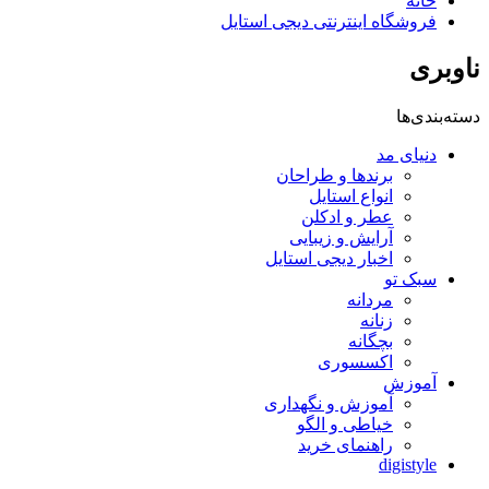
خانه
فروشگاه اینترنتی دیجی استایل
ناوبری
دسته‌بندی‌ها
دنیای مد
برندها و طراحان
انواع استایل
عطر و ادکلن
آرایش و زیبایی
اخبار دیجی استایل
سبک تو
مردانه
زنانه
بچگانه
اکسسوری
آموزش
آموزش و نگهداری
خیاطی و الگو
راهنمای خرید
digistyle