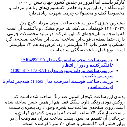
کارگر داشت اما امروز در چندین کشور جهان بیش از ۱۰۰۰
فروشگاه دارد. این برند به خاطر اکسسوری‌های زنانه و مردانه و
مخصوصا کیف و محصولات چرمی شهرت زیادی دارد.
بیشترین چیزی که در ساعت ساعت مچی مردانه کوچ مدل
۱۴۶۰۲۰۳۹ خودنمایی می‌کند، بند چرم مشکی و باکیفیت آن است
که با توجه به تاریخچه‌ای که این شرکت در تولید محصولات چرمی
دارد، حتما نقطه‌ی قوت این ساعت است. این ساعت صفحه‌ی گرد
مشکی با قطر قاب ۴۴ میلی‌متر دارد. عرض بند هم ۲۳ میلی‌متر
است. نوع قفل ساعت سگکی ساده است.
بررسی ساعت مچی سامسونگ مدل AI0489CEA؛
غافلگیرکننده و دور از انتظار
بررسی ساعت مردانه تیسوت مدل T095.417.17.037.16؛
سوییسی باکیفیت
بررسی ساعت هوشمند امیزفیت مدل T-Rex؛ همه‌چیز تمام با
قیمت مناسب
بدنه‌ی این ساعت کوچ از استیل ضد زنگ ساخته شده است که
روکش دودی رنگی دارد. سگک قفل هم از همین جنس ساخته شده
است. روی صفحه‌ی ساعت سه پنجره وجود دارد. پنجره‌ی سمت
راست نمایشگر ۲۴ ساعته است که با بیرون کشیدن کراون و
چرخاندن آن تنظیم می‌شود. پشت ساعت میزان مقاومت آن در
برابر فشار آب ۳ اتمسفر یا همان ۳۰ متر ذکر شده است.