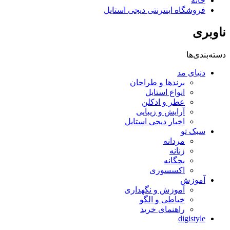
خانه
فروشگاه اینترنتی دیجی استایل
ناوبری
دسته‌بندی‌ها
دنیای مد
برندها و طراحان
انواع استایل
عطر و ادکلن
آرایش و زیبایی
اخبار دیجی استایل
سبک تو
مردانه
زنانه
بچگانه
اکسسوری
آموزش
آموزش و نگهداری
خیاطی و الگو
راهنمای خرید
digistyle