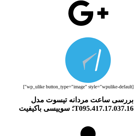
[wp_ulike button_type="image" style="wpulike-default"]
بررسی ساعت مردانه تیسوت مدل
T095.417.17.037.16؛ سوییسی باکیفیت