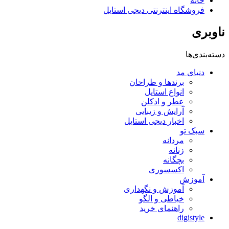
خانه
فروشگاه اینترنتی دیجی استایل
ناوبری
دسته‌بندی‌ها
دنیای مد
برندها و طراحان
انواع استایل
عطر و ادکلن
آرایش و زیبایی
اخبار دیجی استایل
سبک تو
مردانه
زنانه
بچگانه
اکسسوری
آموزش
آموزش و نگهداری
خیاطی و الگو
راهنمای خرید
digistyle