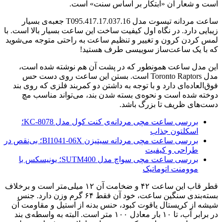
است و شعار آن «ابتکار بر اساس سنت» است.
ساعت مردانه تیسوت مدل T095.417.17.037.16 جعبه‌ی بسیار
زیبایی دارد. در نگاه اول کیفیت ساخت این ساعت بسیار بالا است. با
لمس کردن کرون و تغییر و تنظیم ساعت به راحتی متوجه می‌شوید
که با یک ساعت‌ساز سوییسی طرف هستید!
این مدل ساعت همونطور که در پشت آن هم نوشته شده است،
مدل Toronto Raptors است. بستن این ساعت روی دست حس
فوق‌العاده‌ای دارد و با توجه به داشتن دو کمربند فلزی که روی بند
دوخته شده است و نحوه‌ی بسته شدن بند، می‌تواند مناسب مچ
دست‌های ظریف تا بزرگ باشد.
بررسی ساعت مچی مردانه‌ی کنت کول مدل KC-8078؛
اسکلتون جذاب
بررسی ساعت مچی مردانه سیتیزن BI1041-06X؛ بی‌نقص در
طراحی و کیفیت
بررسی ساعت مچی سواچ مدل SUTM400؛ یونیسکس با
موومنت اتوماتیک
قطر قاب این ساعت ۴۲ و ضخامت آن ۱۲ میلی‌متر است و برخلاف
بسته‌بندی سنگین ساعت، خود آن فقط ۶۴ گرم وزن دارد. جنس
شیشه از کریستال یاقوت کبود، حنس بدنه از استیل و مقاومت آن
در برابر آب، تا ۱۰ بار معادل ۱۰۰ متر است. البته به واسطه‌ی بند