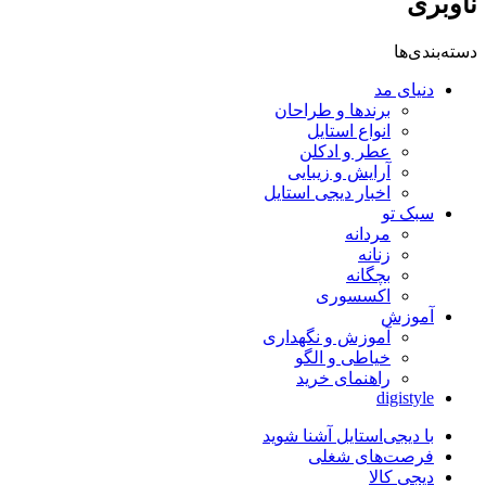
ناوبری
دسته‌بندی‌ها
دنیای مد
برندها و طراحان
انواع استایل
عطر و ادکلن
آرایش و زیبایی
اخبار دیجی استایل
سبک تو
مردانه
زنانه
بچگانه
اکسسوری
آموزش
آموزش و نگهداری
خیاطی و الگو
راهنمای خرید
digistyle
با دیجی‌استایل آشنا شوید
فرصت‌های شغلی
دیجی کالا