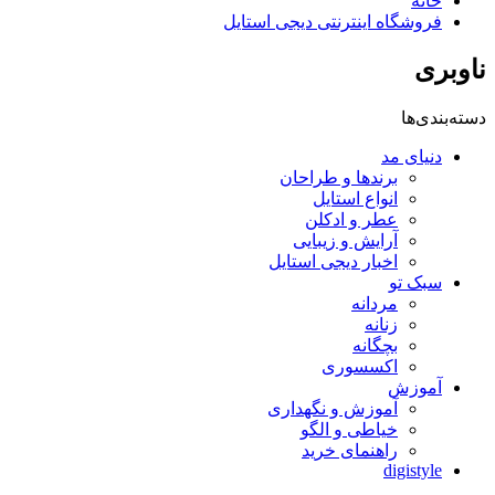
خانه
فروشگاه اینترنتی دیجی استایل
ناوبری
دسته‌بندی‌ها
دنیای مد
برندها و طراحان
انواع استایل
عطر و ادکلن
آرایش و زیبایی
اخبار دیجی استایل
سبک تو
مردانه
زنانه
بچگانه
اکسسوری
آموزش
آموزش و نگهداری
خیاطی و الگو
راهنمای خرید
digistyle