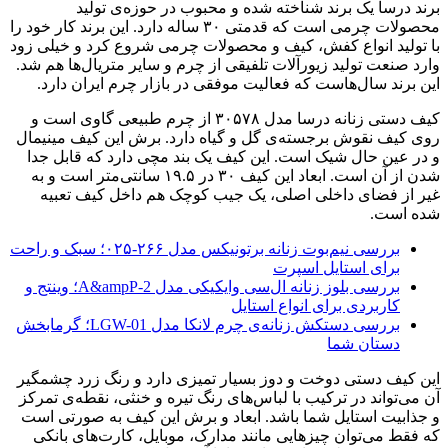
برند درسا یک برند شناخته شده و محبوب در حوزه‌ی تولید
محصولات چرمی است که قدمتی ۳۰ ساله دارد. این برند کار خود را
با تولید انواع کفش، کیف و محصولات چرمی شروع کرد و خیلی زود
وارد صنعت تولید زیورآلات تلفیقی از چرم و سایر متریال‌ها هم شد.
این برند سال‌هاست که فعالیت موفقی در بازار چرم ایران دارد.
کیف دستی زنانه درسا مدل ۳۰۵۷۸ از چرم طبیعی گاوی است و
روی کیف نقوش برجسته‌ی گل و گیاه دارد. برش این کیف مینیمال
و در عین حال شیک است. این کیف یک بند مچی دارد که قابل جدا
شدن از آن است. ابعاد این کیف ۳۰ در ۱۹.۵ سانتی‌متر است و به
غیر از فضای داخلی اصلی، یک جیب کوچک هم داخل کیف تعبیه
شده است.
بررسی نیم‌بوت زنانه برتونیکس مدل ۲۶۶-۰۲۵؛ سبک و راحت
برای استایل اسپرت
بررسی بلوز زنانه ال‌سی وایکیکی مدل A&ampP-2؛ وینتج و
کاربردی برای انواع استایل
بررسی دستکش زنانه‌ی چرم لانکا مدل LGW-01؛ گرمابخش
دستان شما
این کیف دستی دوخت و دوز بسیار تمیزی دارد و رنگ زرد چشمگیر
آن می‌تواند در ترکیب با لباس‌های رنگ تیره و خنثی، نقطه‌ی تمرکز
و جذابیت استایل شما باشد. ابعاد و برش این کیف به صورتی است
که فقط می‌توان چیزهایی مانند مدارک، موبایل، کارت‌های بانکی