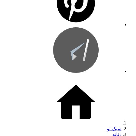
سبک تو
زنانه