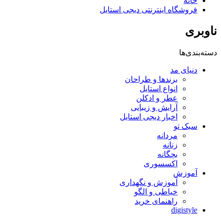
خانه
فروشگاه اینترنتی دیجی استایل
ناوبری
دسته‌بندی‌ها
دنیای مد
برندها و طراحان
انواع استایل
عطر و ادکلن
آرایش و زیبایی
اخبار دیجی استایل
سبک تو
مردانه
زنانه
بچگانه
اکسسوری
آموزش
آموزش و نگهداری
خیاطی و الگو
راهنمای خرید
digistyle