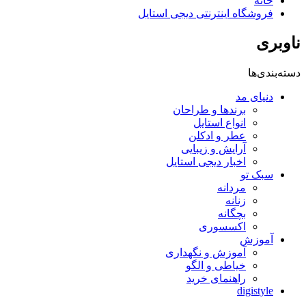
خانه
فروشگاه اینترنتی دیجی استایل
ناوبری
دسته‌بندی‌ها
دنیای مد
برندها و طراحان
انواع استایل
عطر و ادکلن
آرایش و زیبایی
اخبار دیجی استایل
سبک تو
مردانه
زنانه
بچگانه
اکسسوری
آموزش
آموزش و نگهداری
خیاطی و الگو
راهنمای خرید
digistyle