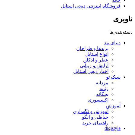
خانه
فروشگاه اینترنتی دیجی استایل
ناوبری
دسته‌بندی‌ها
دنیای مد
برندها و طراحان
انواع استایل
عطر و ادکلن
آرایش و زیبایی
اخبار دیجی استایل
سبک تو
مردانه
زنانه
بچگانه
اکسسوری
آموزش
آموزش و نگهداری
خیاطی و الگو
راهنمای خرید
digistyle