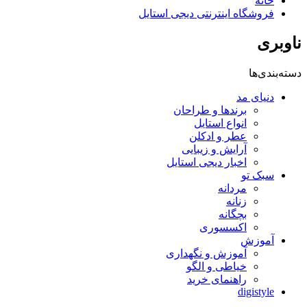
خانه
فروشگاه اینترنتی دیجی استایل
ناوبری
دسته‌بندی‌ها
دنیای مد
برندها و طراحان
انواع استایل
عطر و ادکلن
آرایش و زیبایی
اخبار دیجی استایل
سبک تو
مردانه
زنانه
بچگانه
اکسسوری
آموزش
آموزش و نگهداری
خیاطی و الگو
راهنمای خرید
digistyle