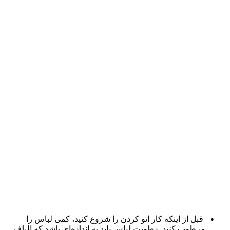
قبل از اینکه کار اتو کردن را شروع کنید، کمی لباس را
مرطوب کنید. زطوبت لباس باید به اندازه‌ای باشد که الیاف