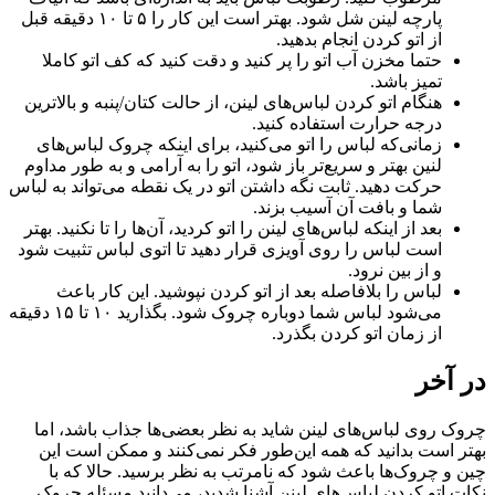
پارچه لینن شل شود. بهتر است این کار را ۵ تا ۱۰ دقیقه قبل
از اتو کردن انجام بدهید.
حتما مخزن آب اتو را پر کنید و دقت کنید که کف اتو کاملا
تمیز باشد.
هنگام اتو کردن لباس‌های لینن، از حالت کتان/پنبه و بالاترین
درجه حرارت استفاده کنید.
زمانی‌که لباس‌ را اتو می‌کنید، برای اینکه چروک لباس‌های
لنین بهتر و سریع‌تر باز شود، اتو را به آرامی و به طور مداوم
حرکت دهید. ثابت نگه داشتن اتو در یک نقطه می‌تواند به لباس
شما و بافت آن آسیب بزند.
بعد از اینکه لباس‌های لینن را اتو کردید، آن‌ها را تا نکنید. بهتر
است لباس را روی آویزی قرار دهید تا اتوی لباس تثبیت شود
و از بین نرود.
لباس را بلافاصله بعد از اتو کردن نپوشید. این کار باعث
می‌شود لباس شما دوباره چروک شود. بگذارید ۱۰ تا ۱۵ دقیقه
از زمان اتو کردن بگذرد.
در آخر
چروک روی لباس‌های لینن شاید به نظر بعضی‌ها جذاب باشد، اما
بهتر است بدانید که همه این‌طور فکر نمی‌کنند و ممکن است این
چین‌ و چروک‌ها باعث شود که نامرتب به نظر برسید. حالا که با
نکات اتو کردن لباس‌های لینن آشنا شدید، می‌دانید مسئله چروک