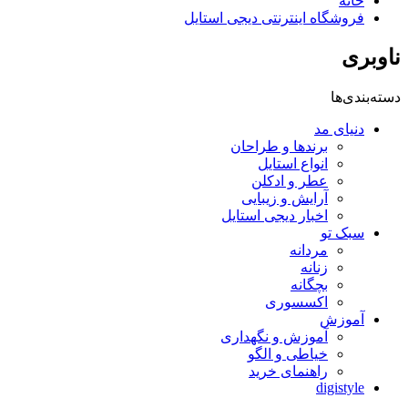
خانه
فروشگاه اینترنتی دیجی استایل
ناوبری
دسته‌بندی‌ها
دنیای مد
برندها و طراحان
انواع استایل
عطر و ادکلن
آرایش و زیبایی
اخبار دیجی استایل
سبک تو
مردانه
زنانه
بچگانه
اکسسوری
آموزش
آموزش و نگهداری
خیاطی و الگو
راهنمای خرید
digistyle