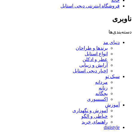
خانه
فروشگاه اینترنتی دیجی استایل
ناوبری
دسته‌بندی‌ها
دنیای مد
برندها و طراحان
انواع استایل
عطر و ادکلن
آرایش و زیبایی
اخبار دیجی استایل
سبک تو
مردانه
زنانه
بچگانه
اکسسوری
آموزش
آموزش و نگهداری
خیاطی و الگو
راهنمای خرید
digistyle