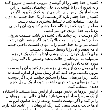
کشیدن خط چشم را از گوشه‌ی بیرونی چشمتان شروع کنید
و به تدریج آن را تا گوشه‌ی داخلی چشمتان بکشید. در این
مرحله از یک برس زاویه‌دار می‌توانید کمک بگیرید. اگر در
کشیدن خط چشم تازه کار هستید، از یک خط چشم مدادی یا
ماژیکی استفاده کنید تا تسلط بیشتری داشته باشید.
مطمئن شوید که در هنگام خط چشم کشیدن، آن را خیلی
نزدیک به خط مژه‌ی خود می‌کشید.
اگر دوست دارید چشمانتان کشیده‌تر باشد، قسمت بیرونی
خط چشمتان را به سمت بالا بکشید. اگر چشمانتان درشت
است، می‌توانید خط چشم را تا انتهای قسمت داخلی چشم
ادامه ندهید و آن را تا وسط چشمتان بکشید.
برای تکمیل کردن آرایش چشم، ابتدا به کمک یک فرمژه
می‌توانید به مژه‌هایتان حالت بدهید و سپس یک لایه ریمل
مورد علاقه‌تان را بزنید.
برای ریمل زدن از ریشه‌ی مژه شروع کنید و آن را به سمت
بیرون بکشید. توجه کنید که از ریمل بیش از اندازه استفاده
نکنید؛ زیرا مژه‌های شما را سنگین خواهند کرد. اگر دوست
دارید مژه‌های پرپشت‌تری داشته باشید، از یک ریمل حجم
دهنده استفاده کنید.
آرایش ابروها نیز بخش مهمی از آرایش شما هستند. با استفاده
از یک سایه یا مداد ابرو می‌توانید جاهای خالی بین ابروهایتان
را پر کنید و اگر دوست داشتید توسط ژل یا صابون ابرو به
آن‌ها حالت بدهید. سعی کنید رنگ ابروهایتان را عادی نگه دارید
و خیلی روشن‌تر یا تیره‌تر از حالت معمولی نباشند.