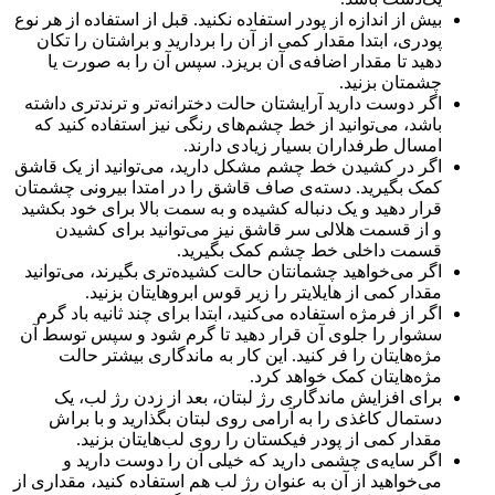
بیش از اندازه از پودر استفاده نکنید. قبل از استفاده از هر نوع
پودری، ابتدا مقدار کمی از آن را بردارید و براشتان را تکان
دهید تا مقدار اضافه‌ی آن بریزد. سپس آن را به صورت یا
چشمتان بزنید.
اگر دوست دارید آرایشتان حالت دخترانه‌تر و ترندتری داشته
باشد، می‌توانید از خط چشم‌های رنگی نیز استفاده کنید که
امسال طرفداران بسیار زیادی دارند.
اگر در کشیدن خط چشم مشکل دارید، می‌توانید از یک قاشق
کمک بگیرید. دسته‌ی صاف قاشق را در امتدا بیرونی چشمتان
قرار دهید و یک دنباله کشیده و به سمت بالا برای خود بکشید
و از قسمت هلالی سر قاشق نیز می‌توانید برای کشیدن
قسمت داخلی خط چشم کمک بگیرید.
اگر می‌خواهید چشمانتان حالت کشیده‌تری بگیرند، می‌توانید
مقدار کمی از هایلایتر را زیر قوس ابروهایتان بزنید.
اگر از فرمژه استفاده می‌کنید، ابتدا برای چند ثانیه باد گرم
سشوار را جلوی آن قرار دهید تا گرم شود و سپس توسط آن
مژه‌هایتان را فر کنید. این کار به ماندگاری بیشتر حالت
مژه‌هایتان کمک خواهد کرد.
برای افزایش ماندگاری رژ لبتان، بعد از زدن رژ لب، یک
دستمال کاغذی را به آرامی روی لبتان بگذارید و با براش
مقدار کمی از پودر فیکستان را روی لب‌هایتان بزنید.
اگر سایه‌ی چشمی دارید که خیلی آن را دوست دارید و
می‌خواهید از آن به عنوان رژ لب هم استفاده کنید، مقداری از