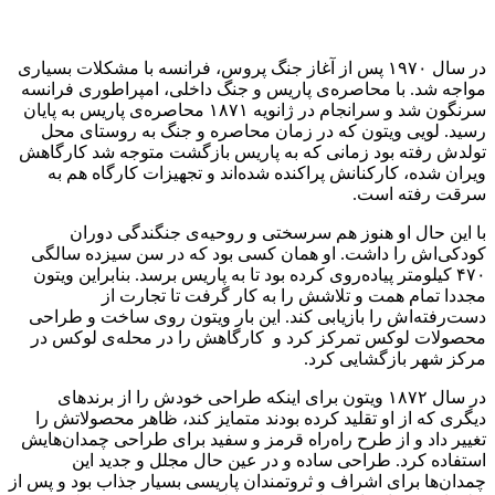
در سال ۱۹۷۰ پس از آغاز جنگ پروس، فرانسه با مشکلات بسیاری
مواجه شد. با محاصره‌ی پاریس و جنگ داخلی، امپراطوری فرانسه
سرنگون شد و سرانجام در ژانویه ۱۸۷۱ محاصره‌ی پاریس به پایان
رسید. لویی ویتون که در زمان محاصره و جنگ به روستای محل
تولدش رفته بود زمانی که به پاریس بازگشت متوجه شد کارگاهش
ویران شده، کارکنانش پراکنده شده‌اند و تجهیزات کارگاه هم به
سرقت رفته است.
با این حال او هنوز هم سرسختی و روحیه‌ی جنگندگی دوران
کودکی‌اش را داشت. او همان کسی بود که در سن سیزده سالگی
۴۷۰ کیلومتر پیاده‌روی کرده بود تا به پاریس برسد. بنابراین ویتون
مجددا تمام همت و تلاشش را به کار گرفت تا تجارت از
دست‌رفته‌اش را بازیابی کند. این بار ویتون روی ساخت و طراحی
محصولات لوکس تمرکز کرد و کارگاهش را در محله‌ی لوکس در
مرکز شهر بازگشایی کرد.
در سال ۱۸۷۲ ویتون برای اینکه طراحی خودش را از برندهای
دیگری که از او تقلید کرده بودند متمایز کند، ظاهر محصولاتش را
تغییر داد و از طرح راه‌راه قرمز و سفید برای طراحی چمدان‌هایش
استفاده کرد. طراحی ساده و در عین حال مجلل و جدید این
چمدان‌ها برای اشراف و ثروتمندان پاریسی بسیار جذاب بود و پس از