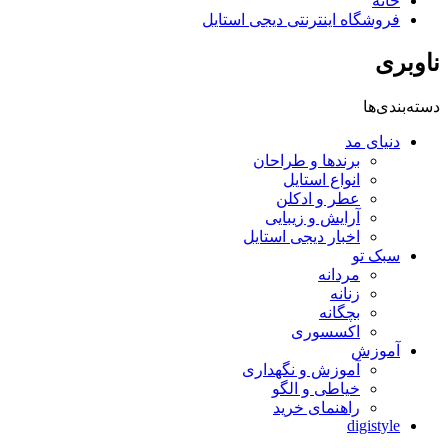
خانه
فروشگاه اینترنتی دیجی استایل
ناوبری
دسته‌بندی‌ها
دنیای مد
برندها و طراحان
انواع استایل
عطر و ادکلن
آرایش و زیبایی
اخبار دیجی استایل
سبک تو
مردانه
زنانه
بچگانه
اکسسوری
آموزش
آموزش و نگهداری
خیاطی و الگو
راهنمای خرید
digistyle