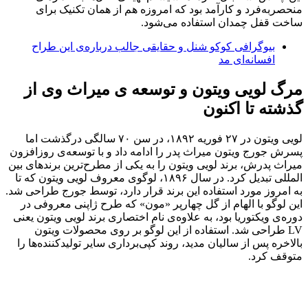
منحصربه‌فرد و کارآمد بود که امروزه هم از همان تکنیک برای
ساخت قفل‌ چمدان استفاده می‌شود.
بیوگرافی کوکو شنل و حقایقی جالب درباره‌ی این طراح
افسانه‌ای مد
مرگ لویی ویتون و توسعه ی میراث وی از
گذشته تا اکنون
لویی ویتون در ۲۷ فوریه ۱۸۹۲، در سن ۷۰ سالگی درگذشت اما
پسرش جورج ویتون میراث پدر را ادامه داد و با توسعه‌ی روزافزون
میراث پدرش، برند لویی ویتون را به یکی از مطرح‌ترین برندهای بین
المللی تبدیل کرد. در سال ۱۸۹۶، لوگوی معروف لویی ویتون که تا
به امروز مورد استفاده این برند قرار دارد، توسط جورج طراحی شد.
این لوگو با الهام از گل چهارپر «مون» که طرح ژاپنی معروفی در
دوره‌ی ویکتوریا بود، به علاوه‌ی نام اختصاری برند لویی ویتون یعنی
LV طراحی شد. استفاده از این لوگو بر روی محصولات ویتون
بالاخره پس از سالیان مدید، روند کپی‌برداری سایر تولیدکننده‌ها را
متوقف کرد.