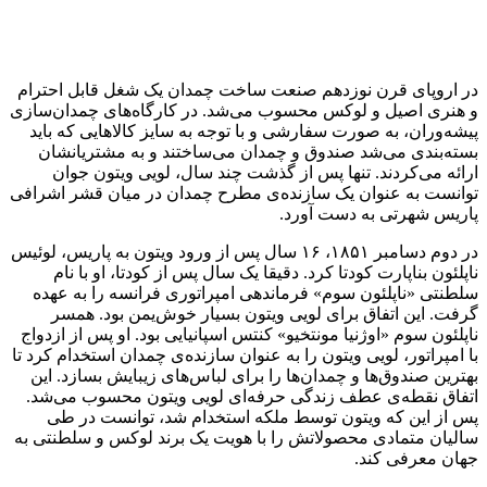
در اروپای قرن نوزدهم صنعت ساخت چمدان یک شغل قابل احترام
و هنری اصیل و لوکس محسوب می‌شد. در کارگاه‌های چمدان‌سازی
پیشه‌وران، به صورت سفارشی و با توجه به سایز کالاهایی که باید
بسته‌بندی می‌شد صندوق و چمدان می‌ساختند و به مشتریانشان
ارائه می‌کردند. تنها پس از گذشت چند سال، لویی ویتون جوان
توانست به عنوان یک سازنده‌ی مطرح چمدان در میان قشر اشرافی
پاریس شهرتی به دست آورد.
در دوم دسامبر ۱۸۵۱، ۱۶ سال پس از ورود ویتون به پاریس، لوئیس
ناپلئون بناپارت کودتا کرد. دقیقا یک سال پس از کودتا، او با نام
سلطنتی «ناپلئون سوم» فرماندهی امپراتوری فرانسه را به عهده
گرفت. این اتفاق برای لویی ویتون بسیار خوش‌یمن بود. همسر
ناپلئون سوم «اوژنیا مونتخیو» کنتس اسپانیایی بود. او پس از ازدواج
با امپراتور، لویی ویتون را به عنوان سازنده‌ی چمدان استخدام کرد تا
بهترین صندوق‌ها و چمدان‌ها را برای لباس‌های زیبایش بسازد. این
اتفاق نقطه‌ی عطف زندگی حرفه‌ای لویی ویتون محسوب می‌شد.
پس از این که ویتون توسط ملکه استخدام شد، توانست در طی
سالیان متمادی محصولاتش را با هویت یک برند لوکس و سلطنتی به
جهان معرفی کند.