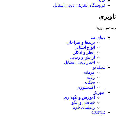
خانه
فروشگاه اینترنتی دیجی استایل
ناوبری
دسته‌بندی‌ها
دنیای مد
برندها و طراحان
انواع استایل
عطر و ادکلن
آرایش و زیبایی
اخبار دیجی استایل
سبک تو
مردانه
زنانه
بچگانه
اکسسوری
آموزش
آموزش و نگهداری
خیاطی و الگو
راهنمای خرید
digistyle