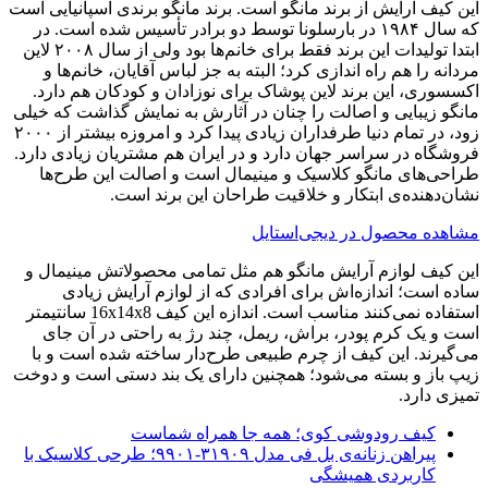
این کیف آرایش از برند مانگو است. برند مانگو برندی اسپانیایی است
که سال ۱۹۸۴ در بارسلونا توسط دو برادر تأسیس شده است. در
ابتدا تولیدات این برند فقط برای خانم‌ها بود ولی از سال ۲۰۰۸ لاین
مردانه را هم راه اندازی کرد؛ البته به جز لباس آقایان، خانم‌ها و
اکسسوری، این برند لاین پوشاک برای نوزادان و کودکان هم دارد.
مانگو زیبایی و اصالت را چنان در آثارش به نمایش گذاشت که خیلی
زود، در تمام دنیا طرفداران زیادی پیدا کرد و امروزه بیشتر از ۲۰۰۰
فروشگاه در سراسر جهان دارد و در ایران هم مشتریان زیادی دارد.
طراحی‌های مانگو کلاسیک و مینیمال است و اصالت این طرح‌ها
نشان‌دهنده‌ی ابتکار و خلاقیت طراحان این برند است.
مشاهده محصول در دیجی‌استایل
این کیف لوازم آرایش مانگو هم مثل تمامی محصولاتش مینیمال و
ساده است؛ اندازه‌اش برای افرادی که از لوازم آرایش زیادی
استفاده نمی‌کنند مناسب است. اندازه این کیف 16x14x8 سانتیمتر
است و یک کرم پودر، براش، ریمل، چند رژ به راحتی در آن جای
می‌گیرند. این کیف از چرم طبیعی طرح‌دار ساخته شده است و با
زیپ باز و بسته می‌شود؛ همچنین دارای یک بند دستی است و دوخت
تمیزی دارد.
کیف رودوشی کوی؛ همه جا همراه شماست
پیراهن زنانه‌ی بل فی مدل ۳۱۹۰۹-۹۹۰۱؛ طرحی کلاسیک با
کاربردی همیشگی