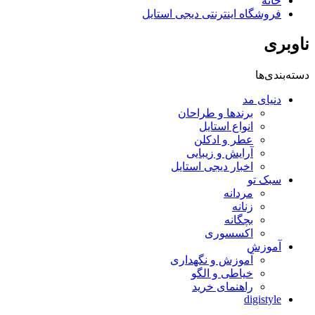
خانه
فروشگاه اینترنتی دیجی استایل
ناوبری
دسته‌بندی‌ها
دنیای مد
برندها و طراحان
انواع استایل
عطر و ادکلن
آرایش و زیبایی
اخبار دیجی استایل
سبک تو
مردانه
زنانه
بچگانه
اکسسوری
آموزش
آموزش و نگهداری
خیاطی و الگو
راهنمای خرید
digistyle