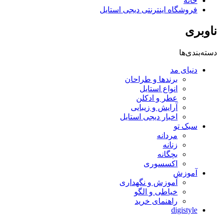
خانه
فروشگاه اینترنتی دیجی استایل
ناوبری
دسته‌بندی‌ها
دنیای مد
برندها و طراحان
انواع استایل
عطر و ادکلن
آرایش و زیبایی
اخبار دیجی استایل
سبک تو
مردانه
زنانه
بچگانه
اکسسوری
آموزش
آموزش و نگهداری
خیاطی و الگو
راهنمای خرید
digistyle