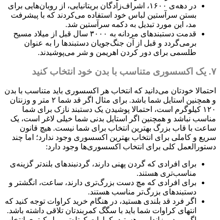
در دهه‌ی ۱۶۰۰، اشراف‌زادگان بریتانیایی، از روبان‌هایی برای
بستن سرآستین لباس خود استفاده می‌کردند که با پیشرفت
مد، این مورد تبدیل به دکمه سرآستین شد.
قدمت دستبندهای مردانه به ۳۰۰۰ سال قبل از میلاد مسیح
برمی‌گردد و قبل از آن جنگ‌جویان دستبندها را به عنوان
طلسمی برای دور کردن اهریمن و شر می‌پوشیدند.
۷. یک اکسسوری متناسب با بدن خود انتخاب کنید
احتمالا خودتان می‌دانید که انتخاب هر اکسسوری باید متناسب با بدن
و همچنین استایل شما باشد. برای مثال اگر قد شما ۲ متر و وزنتان
۱۲۰ کیلوگرم است، احتمالا پوشیدن یک دستبند نازک برای شما
مناسب نباشد و همچنین اگر استایل بدنی شما خیلی لاغر است، یک
ساعت با قاب بزرگ بهترین انتخاب برای شما نیست. هیچ قانون
سریع و کاملی برای انتخاب بهترین اکسسوری وجود ندارد؛ اما چند
دستورالعمل کلی برای انتخاب اکسسوری‌ها وجود دارد:
برای افرادی که گردن پهنی دارند، گردنبندهای بلندتر گزینه‌ی
مناسب‌تری هستند.
برای افرادی که مچ دست بزرگ‌تری دارند، ساعت، انگشتر و
دستبندهای بزرگ‌تر مناسب هستند.
اگر فرد قد بلندی هستید، در هنگام خرید کراوات توجه کنید که
انتهای کراوات شما باید با سگگ کمربندتان تلاقی داشته باشد.
اگر مرد ریزاندامی هستید، کراوات کوتاه‌تر و باریک‌تری انتخاب