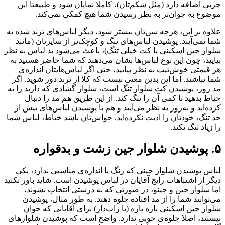
چربی اضافه دارد (مثل شکم‌تان)، کاملا نمایان شود و طبیعتا این
موضوع به جوان‌تر به نظر رسیدن شما هیچ کمکی نمی‌کند.
علاوه بر این، هرچه سن‌تان بیشتر شود، دیگر لباس‌های ترند شده به
شما نمی‌آیند. پوشیدن لباس‌های تنگ و کوچک‌تر از سایزتان (مانند
شلوار جین اسکینی یا کت خیلی تنگ)، باعث می‌شود بد لباس به نظر
بیایید، چون این نوع لباس‌ها نشان می‌دهند که شما حاضر هستید به
هر قیمتی خوش‌تیپ به نظر بیایید، حتی اگر لباس‌هایتان اندازه‌ی
شما نباشند. اما این بدین معنی نیست که کلا از ترند دور شوید. اگر
مد روز، پوشیدن کت شلوار تنگ است، شلوار گشادی که دارید را به
خیاط بدهید تا کمی آن را تنگ کند. از این طریق هم مد را دنبال
کرده‌‌اید و به‌روز به نظر می‌آیید و هم با پوشیدن لباس‌های بیش از
حد تنگ، خودتان را اذیت نکرده‌اید. حواس‌تان باشد خیاط، لباس شما
را زیاد تنگ نکند.
۵. پوشیدن شلوار جین زشت و بدقواره
لباس پوشیدن شلوار جینی که رنگ یا اندازه‌ی مناسبی ندارد، یکی
دیگر از اشتباهات رایج آقایان در لباس پوشیدن است. شاید باور نکنید
اما شلوار جین و چینو، در صورتی که به درستی انتخاب نشوند،
می‌توانند شما را از مد افتاده جلوه دهند. به طور مثال، پوشیدن
شلوار جین اسکینی پاره پاره (یا زاپ‌دار) برای آقایانی که جوان
نیستند، اصلا جلوه‌ی خوبی ندارد. واضح است که پوشیدن شلوارهای