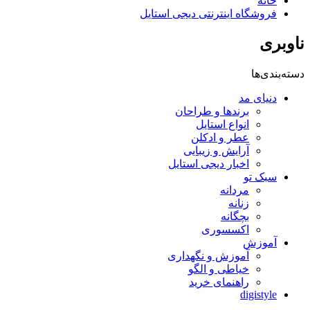
خانه
فروشگاه اینترنتی دیجی استایل
ناوبری
دسته‌بندی‌ها
دنیای مد
برندها و طراحان
انواع استایل
عطر و ادکلن
آرایش و زیبایی
اخبار دیجی استایل
سبک تو
مردانه
زنانه
بچگانه
اکسسوری
آموزش
آموزش و نگهداری
خیاطی و الگو
راهنمای خرید
digistyle