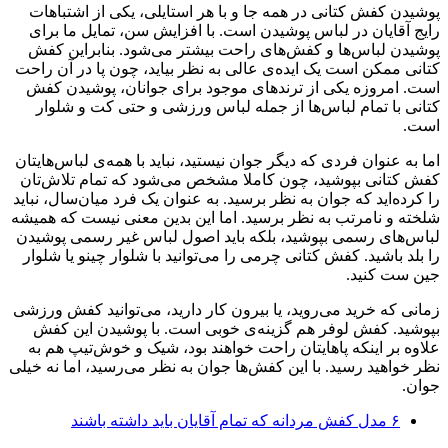
پوشیدن کفش کتانی در همه جا و با هر استایلی، یکی از اشتباهات
رایج آقایان در لباس پوشیدن است. با افزایش سن، تمایل ما برای
پوشیدن لباس‌ها و کفش‌های راحت بیشتر می‌شود. بنابراین کفش
کتانی ممکن است یک ایده‌ی عالی به نظر بیاید، چون پا در آن راحت
است. امروزه یکی از ترندهای موجود برای جوانان، پوشیدن کفش
کتانی با تمام لباس‌ها از جمله لباس ورزشی و حتی کت و شلوار
است.
اما به عنوان فردی که دیگر جوان نیستید، نباید با همه‌ی لباس‌هایتان
کفش کتانی بپوشید، چون کاملا مشخص می‌شود که تمام تلاش‌تان
را کرده‌اید که جوان به نظر برسید. به عنوان یک فرد میان‌سال، نباید
شلخته و نامرتب به نظر برسید. اما این بدین معنی نیست که همیشه
لباس‌های رسمی بپوشید، بلکه باید اصول لباس غیر رسمی پوشیدن
را بلد باشید. کفش کتانی چرمی را می‌توانید با شلوار چینو یا شلوار
جین ست کنید.
زمانی که خرید می‌روید، یا بیرون کار دارید، می‌توانید کفش ورزشی
بپوشید. کفش لوفر هم گزینه‌ی خوبی است. با پوشیدن این کفش
علاوه بر اینکه پاهایتان راحت خواهند بود، شیک و خوش‌تیپ هم به
نظر خواهید رسید. با این کفش‌ها جوان به نظر می‌رسید، اما نه خیلی
جوان.
۶ مدل کفش مردانه که تمام آقایان باید داشته باشند