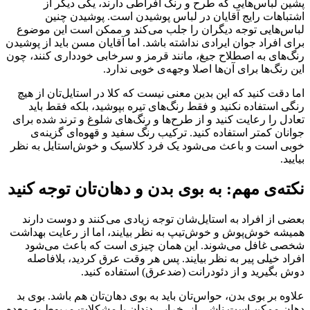
پشین لباس‌هایی که طرح و رنگ افراطی دارند، یکی دیگر از
اشتباهات رایج آقایان در لباس پوشیدن است. پوشیدن چنین
لباس‌هایی توجه دیگران را جلب می‌کند و ممکن است این موضوع
برای افراد جوان ایرادی نداشته باشد. اما آقایان مسن باید از پوشیدن
رنگ‌های به اصطلاح جیغ، مانند قرمز و سرخابی خودداری کنند، چون
این رنگ‌ها برای آن‌ها اصلا وجهه‌ی خوبی ندارد.
اما دقت کنید که این بدین معنی نیست که کلا در استایل‌تان از هیچ
رنگی استفاده نکنید و فقط رنگ‌های تیره بپوشید، بلکه فقط باید
تعادل را رعایت کنید و از طرح‌ها و رنگ‌های شلوغ و ترند شده برای
جوانان کمتر استفاده کنید. ترکیب رنگ سفید و قهوه‌ای گزینه‌ی
خوبی است و باعث می‌شود یک فرد کلاسیک و خوش‌استایل به نظر
بیایید.
نکته‌ی مهم: به بوی بدن و دهان‌تان توجه کنید
بعضی از افراد به استایل‌شان توجه زیادی می‌کنند و دوست دارند
همیشه خوش‌پوش و خوش‌تیپ به نظر بیایند، اما از رعایت بهداشت
شخصی غافل می‌شوند. این همان چیزی است که باعث می‌شود
افراد خیلی پیر به نظر بیایند. پس هر وقت عرق کردید، بلافاصله
دوش بگیرید و از دئودرانت (ضدعرق) استفاده کنید.
علاوه بر بوی بدن، حواس‌تان باید به بوی دهان‌تان هم باشد. بوی بد
دهان ممکن است ناشی از خرابی دندان یا مشکلات مربوط به معده