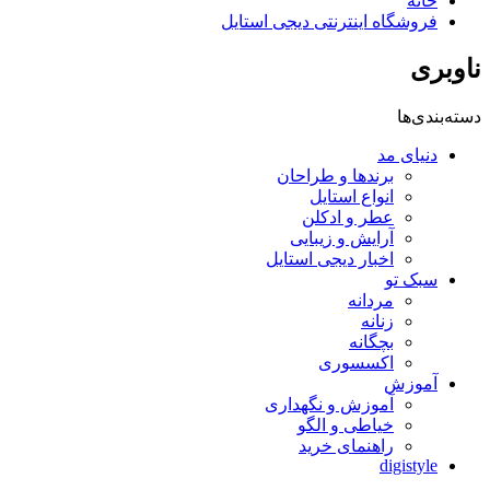
خانه
فروشگاه اینترنتی دیجی استایل
ناوبری
دسته‌بندی‌ها
دنیای مد
برندها و طراحان
انواع استایل
عطر و ادکلن
آرایش و زیبایی
اخبار دیجی استایل
سبک تو
مردانه
زنانه
بچگانه
اکسسوری
آموزش
آموزش و نگهداری
خیاطی و الگو
راهنمای خرید
digistyle