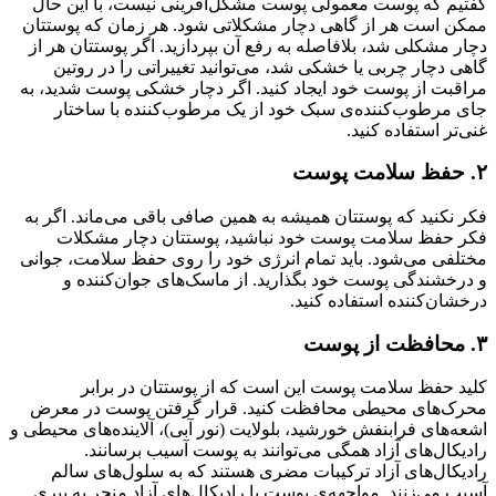
گفتیم که پوست معمولی پوست مشکل‌آفرینی نیست، با این حال
ممکن است هر از گاهی دچار مشکلاتی شود‌. هر زمان که پوستتان
دچار مشکلی شد، بلافاصله به رفع آن بپردازید. اگر پوستتان هر از
گاهی دچار چربی یا خشکی شد، می‌توانید تغییراتی را در روتین
مراقبت از پوست خود ایجاد کنید. اگر دچار خشکی پوست شدید، به
جای مرطوب‌کننده‌ی سبک خود از یک مرطوب‌کننده با ساختار
غنی‌تر استفاده کنید.
۲. حفظ سلامت پوست
فکر نکنید که پوستتان همیشه به همین صافی باقی می‌ماند. اگر به
فکر حفظ سلامت پوست خود نباشید، پوستتان دچار مشکلات
مختلفی می‌شود. باید تمام انرژی خود را روی حفظ سلامت، جوانی
و درخشندگی پوست خود بگذارید. از ماسک‌های جوان‌کننده و
درخشان‌کننده استفاده کنید.
۳. محافظت از پوست
کلید حفظ سلامت پوست این است که از پوستتان در برابر
محرک‌های محیطی محافظت کنید. قرار گرفتن پوست در معرض
اشعه‌های فرابنفش خورشید، بلولایت (نور آبی)، آلاینده‌های محیطی و
رادیکال‌های آزاد همگی می‌توانند به پوست آسیب برسانند.
رادیکال‌های آزاد ترکیبات مضری هستند که به سلول‌های سالم
آسیب می‌زنند. مواجهه‌ی پوست با رادیکال‌های آزاد منجر به پیری