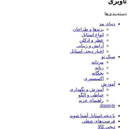
ناوبری
دسته‌بندی‌ها
دنیای مد
برندها و طراحان
انواع استایل
عطر و ادکلن
آرایش و زیبایی
اخبار دیجی استایل
سبک تو
مردانه
زنانه
بچگانه
اکسسوری
آموزش
آموزش و نگهداری
خیاطی و الگو
راهنمای خرید
digistyle
با دیجی‌استایل آشنا شوید
فرصت‌های شغلی
دیجی کالا