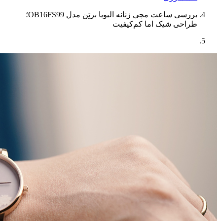
بررسی ساعت مچی زنانه الیویا برتِن مدل OB16FS99؛
طراحی شیک اما کم‌کیفیت