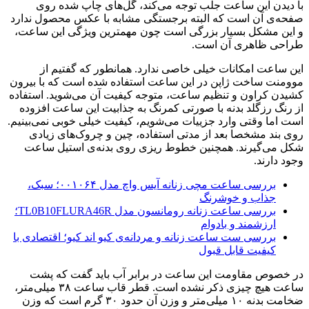
با دیدن این ساعت جلب توجه می‌کند، گل‌های چاپ شده روی
صفحه‌ی آن است که البته برجستگی مشابه با عکس محصول ندارد
و این مشکل بسیار بزرگی است چون مهمترین ویژگی این ساعت،
طراحی ظاهری آن است.
این ساعت امکانات خیلی خاصی ندارد. همانطور که گفتیم از
موومنت ساخت ژاپن در این ساعت استفاده شده است که با بیرون
کشیدن کراون و تنظیم ساعت، متوجه کیفیت آن می‌شوید. استفاده
از رنگ رزگلد بدنه با صورتی کمرنگ به جذابیت این ساعت افزوده
است اما وقتی وارد جزییات می‌شویم، کیفیت خیلی خوبی نمی‌بینیم.
روی بند مشخصا بعد از مدتی استفاده، چین و چروک‌های زیادی
شکل می‌گیرند. همچنین خطوط ریزی روی بدنه‌ی استیل ساعت
وجود دارند.
بررسی ساعت مچی زنانه آیس واچ مدل ۰۰۱۰۶۴؛ سبک،
جذاب و خوشرنگ
بررسی ساعت زنانه رومانسون مدل TL0B10FLURA46R؛
ارزشمند و بادوام
بررسی ست ساعت زنانه و مردانه‌ی کیو اند کیو؛ اقتصادی با
کیفیت قابل قبول
در خصوص مقاومت این ساعت در برابر آب باید گفت که پشت
ساعت هیچ چیزی ذکر نشده است. قطر قاب ساعت ۳۸ میلی‌متر،
ضخامت بدنه ۱۰ میلی‌متر و وزن آن حدود ۳۰ گرم است که وزن