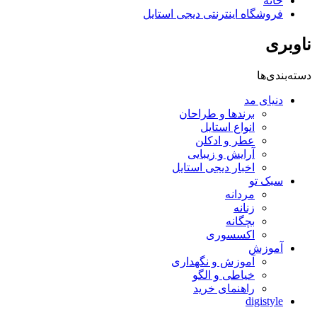
خانه
فروشگاه اینترنتی دیجی استایل
ناوبری
دسته‌بندی‌ها
دنیای مد
برندها و طراحان
انواع استایل
عطر و ادکلن
آرایش و زیبایی
اخبار دیجی استایل
سبک تو
مردانه
زنانه
بچگانه
اکسسوری
آموزش
آموزش و نگهداری
خیاطی و الگو
راهنمای خرید
digistyle