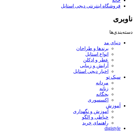
خانه
فروشگاه اینترنتی دیجی استایل
ناوبری
دسته‌بندی‌ها
دنیای مد
برندها و طراحان
انواع استایل
عطر و ادکلن
آرایش و زیبایی
اخبار دیجی استایل
سبک تو
مردانه
زنانه
بچگانه
اکسسوری
آموزش
آموزش و نگهداری
خیاطی و الگو
راهنمای خرید
digistyle