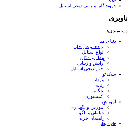
خانه
فروشگاه اینترنتی دیجی استایل
ناوبری
دسته‌بندی‌ها
دنیای مد
برندها و طراحان
انواع استایل
عطر و ادکلن
آرایش و زیبایی
اخبار دیجی استایل
سبک تو
مردانه
زنانه
بچگانه
اکسسوری
آموزش
آموزش و نگهداری
خیاطی و الگو
راهنمای خرید
digistyle