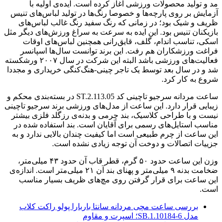
مد و تولید محصولات ورزشی آغاز کرده است. ایده‌ی اولیه با
آزمایش بر روی پارچه‌ها و خصوصا رنگ‌ها در تولید لباس‌های تنیس
ظریف و شیک بود؛ در زمانی که رنگ سفید رنگ غالب لباس‌های
بازیکنان تنیس بود. این ایده به سرعت به سراغ ورزش‌های دیگر مثل
اسکی، تناسب اندام، گلف، قایق‌رانی همچنین لباس‌های اوقات
فراغت ورزشکاران هم رفت. این برند توانست سال‌ها اسپانسر
فعالیت‌های ورزشی باشد البته این شرکت در سال ۲۰۰۷ ورشکسته
شد و در سال بعد توسط یک تاجر چینی-هنگ‌کنگی خریداری و مجددا
شروع به کار کرد.
ساعت مردانه سرجیو تاچینی کد ST.2.113.05 در بسته‌بندی محکم و
زیبایی قرار دارد. این ساعت از مدل‌های ورزشی برند سرجیو تاچینی
نیست و با طراحی کلاسیک، بند چرمی و بدنه‌ی رزگلد فلزی بیشتر
مناسب استایل‌های رسمی برای آقایان است. بند استفاده شده در
این ساعت از چرم طبیعی است اما کیفیت چندان بالایی ندارد و به
جزییات اتصالات و دوخت آن توجه زیادی نشده است.
وزن این ساعت حدود ۵۰ گرم، قطر قاب آن حدود ۴۳ میلی‌متر،
ضخامت بدنه ۹ میلی‌متر و پهنای بند آن ۲۱ میلی‌متر است. اندازه‌ی
این ساعت برای قرار گرفتن روی مچ‌های ظریف بسیار مناسب
است.
بررسی ساعت مچی مردانه سانتا باربارا پولو راکت کلاب
مدل SB.1.10184-6؛ اسپرت و مقاوم