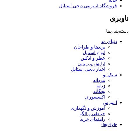
خانه
فروشگاه اینترنتی دیجی استایل
ناوبری
دسته‌بندی‌ها
دنیای مد
برندها و طراحان
انواع استایل
عطر و ادکلن
آرایش و زیبایی
اخبار دیجی استایل
سبک تو
مردانه
زنانه
بچگانه
اکسسوری
آموزش
آموزش و نگهداری
خیاطی و الگو
راهنمای خرید
digistyle