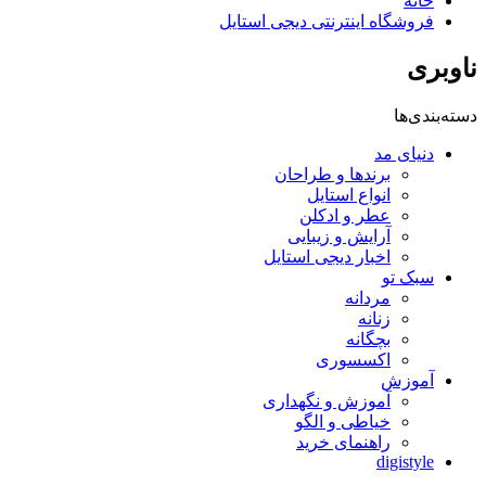
خانه
فروشگاه اینترنتی دیجی استایل
ناوبری
دسته‌بندی‌ها
دنیای مد
برندها و طراحان
انواع استایل
عطر و ادکلن
آرایش و زیبایی
اخبار دیجی استایل
سبک تو
مردانه
زنانه
بچگانه
اکسسوری
آموزش
آموزش و نگهداری
خیاطی و الگو
راهنمای خرید
digistyle