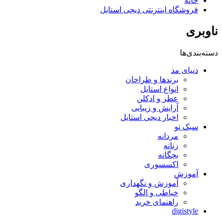
خانه
فروشگاه اینترنتی دیجی استایل
ناوبری
دسته‌بندی‌ها
دنیای مد
برندها و طراحان
انواع استایل
عطر و ادکلن
آرایش و زیبایی
اخبار دیجی استایل
سبک تو
مردانه
زنانه
بچگانه
اکسسوری
آموزش
آموزش و نگهداری
خیاطی و الگو
راهنمای خرید
digistyle