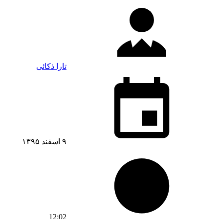
تارا ذکائی
۹ اسفند ۱۳۹۵
12:02