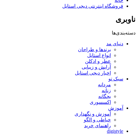
خانه
فروشگاه اینترنتی دیجی استایل
ناوبری
دسته‌بندی‌ها
دنیای مد
برندها و طراحان
انواع استایل
عطر و ادکلن
آرایش و زیبایی
اخبار دیجی استایل
سبک تو
مردانه
زنانه
بچگانه
اکسسوری
آموزش
آموزش و نگهداری
خیاطی و الگو
راهنمای خرید
digistyle