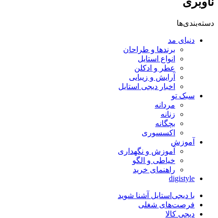
ناوبری
دسته‌بندی‌ها
دنیای مد
برندها و طراحان
انواع استایل
عطر و ادکلن
آرایش و زیبایی
اخبار دیجی استایل
سبک تو
مردانه
زنانه
بچگانه
اکسسوری
آموزش
آموزش و نگهداری
خیاطی و الگو
راهنمای خرید
digistyle
با دیجی‌استایل آشنا شوید
فرصت‌های شغلی
دیجی کالا