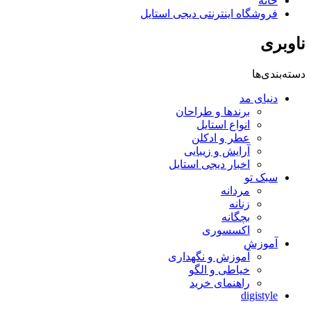
خانه
فروشگاه اینترنتی دیجی استایل
ناوبری
دسته‌بندی‌ها
دنیای مد
برندها و طراحان
انواع استایل
عطر و ادکلن
آرایش و زیبایی
اخبار دیجی استایل
سبک تو
مردانه
زنانه
بچگانه
اکسسوری
آموزش
آموزش و نگهداری
خیاطی و الگو
راهنمای خرید
digistyle