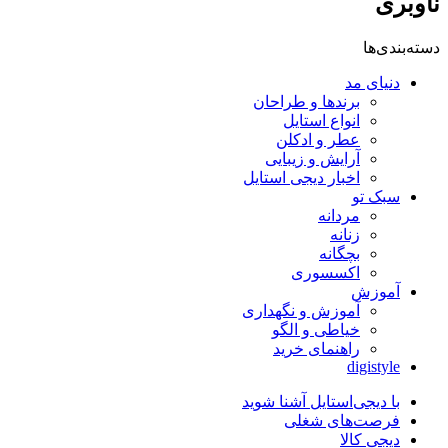
ناوبری
دسته‌بندی‌ها
دنیای مد
برندها و طراحان
انواع استایل
عطر و ادکلن
آرایش و زیبایی
اخبار دیجی استایل
سبک تو
مردانه
زنانه
بچگانه
اکسسوری
آموزش
آموزش و نگهداری
خیاطی و الگو
راهنمای خرید
digistyle
با دیجی‌استایل آشنا شوید
فرصت‌های شغلی
دیجی کالا