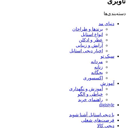
ناوبری
دسته‌بندی‌ها
دنیای مد
برندها و طراحان
انواع استایل
عطر و ادکلن
آرایش و زیبایی
اخبار دیجی استایل
سبک تو
مردانه
زنانه
بچگانه
اکسسوری
آموزش
آموزش و نگهداری
خیاطی و الگو
راهنمای خرید
digistyle
با دیجی‌استایل آشنا شوید
فرصت‌های شغلی
دیجی کالا