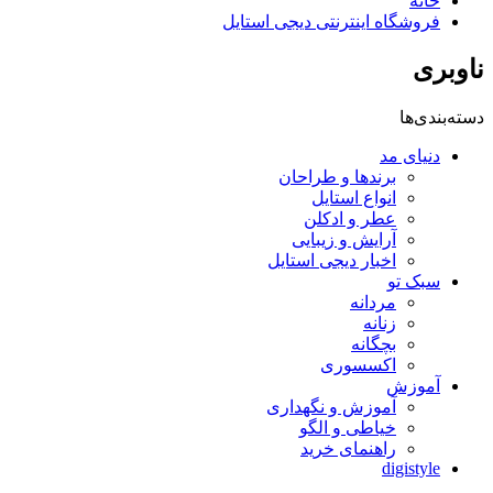
خانه
فروشگاه اینترنتی دیجی استایل
ناوبری
دسته‌بندی‌ها
دنیای مد
برندها و طراحان
انواع استایل
عطر و ادکلن
آرایش و زیبایی
اخبار دیجی استایل
سبک تو
مردانه
زنانه
بچگانه
اکسسوری
آموزش
آموزش و نگهداری
خیاطی و الگو
راهنمای خرید
digistyle