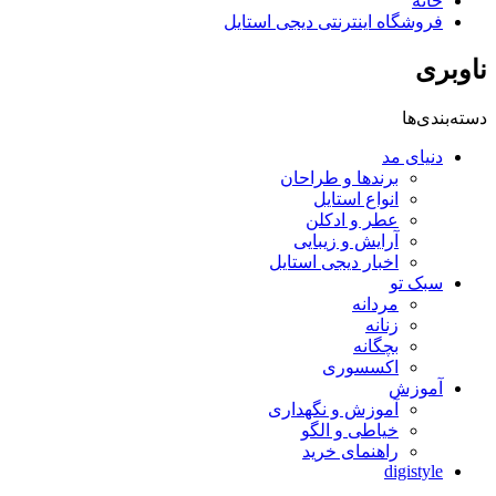
خانه
فروشگاه اینترنتی دیجی استایل
ناوبری
دسته‌بندی‌ها
دنیای مد
برندها و طراحان
انواع استایل
عطر و ادکلن
آرایش و زیبایی
اخبار دیجی استایل
سبک تو
مردانه
زنانه
بچگانه
اکسسوری
آموزش
آموزش و نگهداری
خیاطی و الگو
راهنمای خرید
digistyle