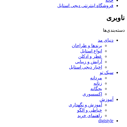
خانه
فروشگاه اینترنتی دیجی استایل
ناوبری
دسته‌بندی‌ها
دنیای مد
برندها و طراحان
انواع استایل
عطر و ادکلن
آرایش و زیبایی
اخبار دیجی استایل
سبک تو
مردانه
زنانه
بچگانه
اکسسوری
آموزش
آموزش و نگهداری
خیاطی و الگو
راهنمای خرید
digistyle