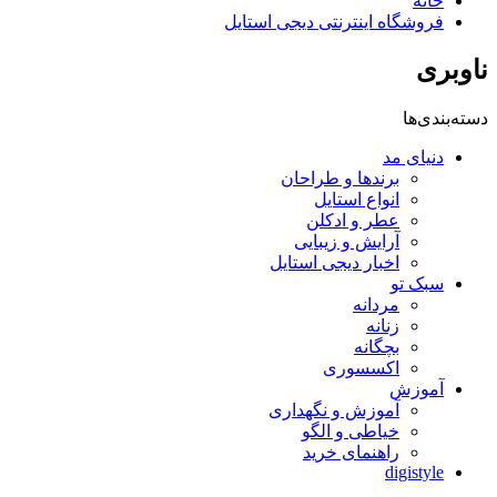
خانه
فروشگاه اینترنتی دیجی استایل
ناوبری
دسته‌بندی‌ها
دنیای مد
برندها و طراحان
انواع استایل
عطر و ادکلن
آرایش و زیبایی
اخبار دیجی استایل
سبک تو
مردانه
زنانه
بچگانه
اکسسوری
آموزش
آموزش و نگهداری
خیاطی و الگو
راهنمای خرید
digistyle