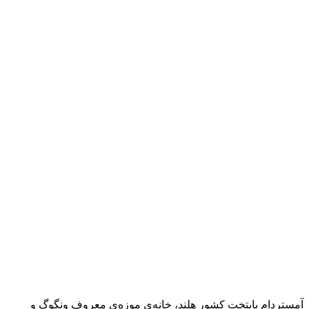
آمستردام پایتخت کشور هلند، خانه‌ی موزه‌ی معروف ونگوگ و