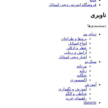
خانه
فروشگاه اینترنتی دیجی استایل
ناوبری
دسته‌بندی‌ها
دنیای مد
برندها و طراحان
انواع استایل
عطر و ادکلن
آرایش و زیبایی
اخبار دیجی استایل
سبک تو
مردانه
زنانه
بچگانه
اکسسوری
آموزش
آموزش و نگهداری
خیاطی و الگو
راهنمای خرید
digistyle