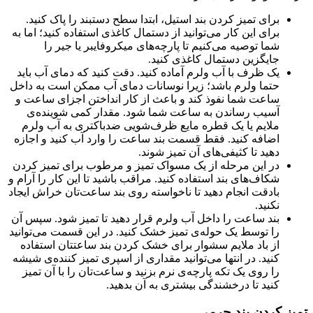
برای تمیز کردن بند استیل، ابتدا سطح دستبند را پاک کنید.
برای این کار می‌توانید از دستمال کاغذی استفاده کنید؛ اما به
شما توصیه می‌کنیم تا پارچه‌های میکروفایبر یا جیر را
جایگزین دستمال کاغذی کنید.
یک ظرف با آب ولرم آماده کنید. دقت کنید که دمای آب باید
حتما ولرم باشد؛ زیرا نوسانات دمای آب ممکن است به داخل
ساعت شما نفوذ کند و باعث از کار انداختن اجزای ساعت و
آسیب رساندن به ساعت شما شود. مقدار کمی شوینده‌ی
ملایم یا یک قطره مایع ظرف‌شویی ضدباکتری به آب ولرم
اضافه کنید. فقط قسمت بند ساعت را وارد آب کنید و اجازه
دهید تا کثیفی‌های آن تمیز شوند.
در این مرحله از یک مسواک تمیز و مرطوب برای تمیز کردن
شکاف‌های بند استفاده کنید. مراقب باشید تا این کار را آرام و
بادقت انجام دهید تا ناخواسته روی بند ساعت‌تان خراش ایجاد
نکنید.
بند ساعت را داخل آب ولرم قرار دهید تا تمیز شود. سپس آن
را توسط یک حوله‌ی تمیز خشک کنید. در این قسمت می‌توانید
از باد ملایم سشوار برای خشک کردن بند ساعتتان استفاده
کنید. در انتها می‌توانید مقداری از اسپری تمیز کننده‌ی شیشه
را روی یک تکه پارچه‌ی نرم بزنید و ساعت‌تان را با آن تمیز
کنید تا درخشندگی بیشتری به آن بدهید.
تمیز کردن بند چرمی