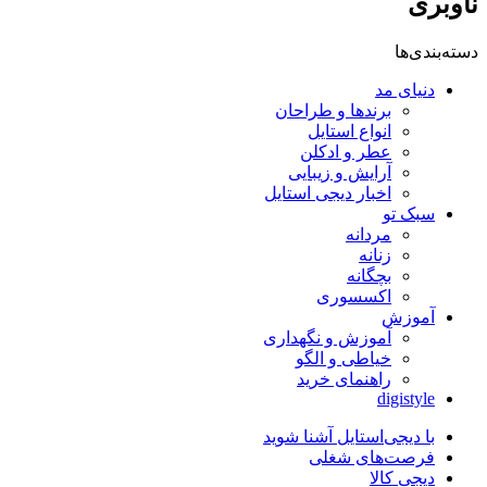
ناوبری
دسته‌بندی‌ها
دنیای مد
برندها و طراحان
انواع استایل
عطر و ادکلن
آرایش و زیبایی
اخبار دیجی استایل
سبک تو
مردانه
زنانه
بچگانه
اکسسوری
آموزش
آموزش و نگهداری
خیاطی و الگو
راهنمای خرید
digistyle
با دیجی‌استایل آشنا شوید
فرصت‌های شغلی
دیجی کالا