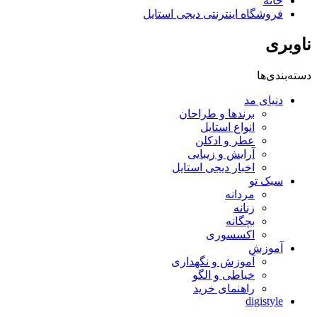
خانه
فروشگاه اینترنتی دیجی استایل
ناوبری
دسته‌بندی‌ها
دنیای مد
برندها و طراحان
انواع استایل
عطر و ادکلن
آرایش و زیبایی
اخبار دیجی استایل
سبک تو
مردانه
زنانه
بچگانه
اکسسوری
آموزش
آموزش و نگهداری
خیاطی و الگو
راهنمای خرید
digistyle